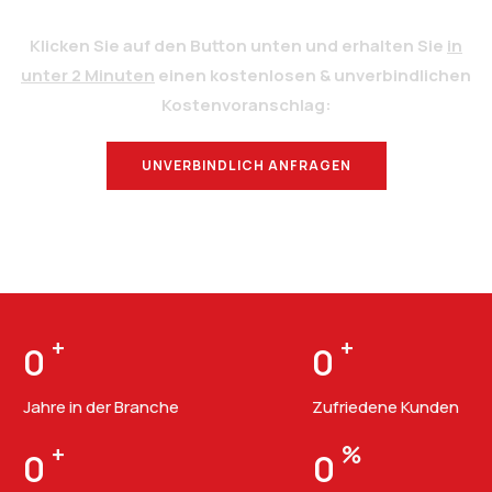
Klicken Sie auf den Button unten und erhalten Sie
in
unter 2 Minuten
einen kostenlosen & unverbindlichen
Kostenvoranschlag:
UNVERBINDLICH ANFRAGEN
BERATUNG
+
+
0
0
Jahre in der Branche
Zufriedene Kunden
+
%
0
0