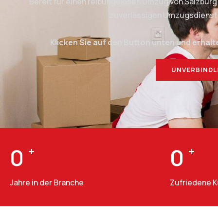
Bereit für einen reibungslosen Umzug von Salzbur
zuverlässigen Umzugsdienstlei
Klicken Sie auf den Button unten und erhalt
UNVERBINDL
0
+
0
+
Jahre in der Branche
Zufriedene 