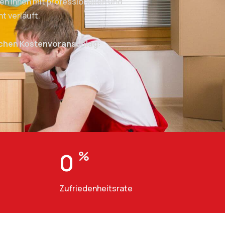
n Ihnen mit professionellen und
t verläuft.
ichen Kostenvoranschlag:
0
%
Zufriedenheitsrate