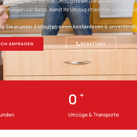
g nach Southend? Wir von Umzugsteam Donau Salzburg stehe
stungen zur Seite, damit Ihr Umzug stressfrei und effizien
en Sie
in unter 2 Minuten
einen kostenlosen & unverbindl
ICH ANFRAGEN
BERATUNG
0
+
Kunden
Umzüge & Transporte