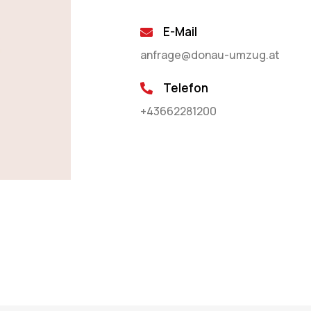
E-Mail
anfrage@donau-umzug.at
Telefon
+43662281200