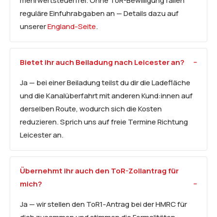
mehrwertsteuerfrei. Ohne ToR-Bewilligung fallen
reguläre Einfuhrabgaben an — Details dazu auf
unserer
England-Seite
.
Bietet ihr auch
Beiladung
nach Leicester an?
Ja — bei einer Beiladung teilst du dir die Ladefläche
und die Kanalüberfahrt mit anderen Kund:innen auf
derselben Route, wodurch sich die Kosten
reduzieren. Sprich uns auf freie Termine Richtung
Leicester an.
Übernehmt ihr auch den ToR-Zollantrag für
mich?
Ja — wir stellen den ToR1-Antrag bei der HMRC für