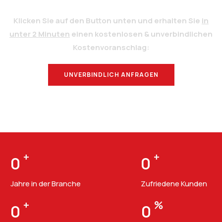
Klicken Sie auf den Button unten und erhalten Sie
in
unter 2 Minuten
einen kostenlosen & unverbindlichen
Kostenvoranschlag:
UNVERBINDLICH ANFRAGEN
BERATUNG
+
+
0
0
Jahre in der Branche
Zufriedene Kunden
+
%
0
0