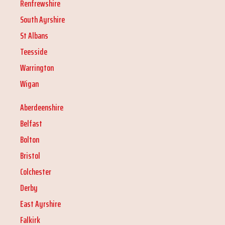
Renfrewshire
South Ayrshire
St Albans
Teesside
Warrington
Wigan
Aberdeenshire
Belfast
Bolton
Bristol
Colchester
Derby
East Ayrshire
Falkirk