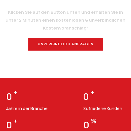
Klicken Sie auf den Button unten und erhalten Sie
in
unter 2 Minuten
einen kostenlosen & unverbindlichen
Kostenvoranschlag:
UNVERBINDLICH ANFRAGEN
BERATUNG
+
+
0
0
Jahre in der Branche
Zufriedene Kunden
+
%
0
0