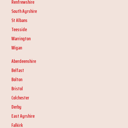
Renfrewshire
South Ayrshire
St Albans
Teesside
Warrington
Wigan
Aberdeenshire
Belfast
Bolton
Bristol
Colchester
Derby
East Ayrshire
Falkirk