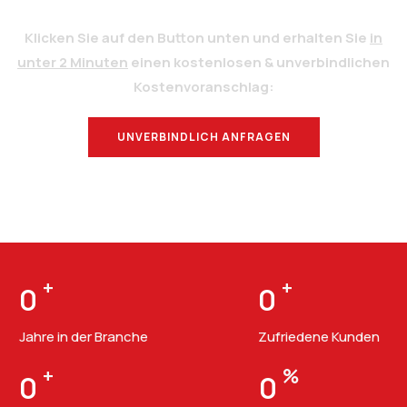
Klicken Sie auf den Button unten und erhalten Sie
in
unter 2 Minuten
einen kostenlosen & unverbindlichen
Kostenvoranschlag:
UNVERBINDLICH ANFRAGEN
BERATUNG
+
+
0
0
Jahre in der Branche
Zufriedene Kunden
+
%
0
0