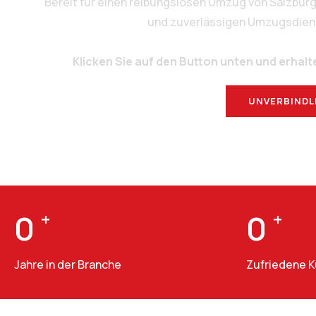
Bereit für einen reibungslosen Umzug von Salzbur
und zuverlässigen Umzugsdienstl
Klicken Sie auf den Button unten und erhalt
UNVERBINDL
0
+
0
+
Jahre in der Branche
Zufriedene 