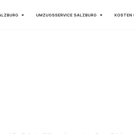
ALZBURG
UMZUGSSERVICE SALZBURG
KOSTEN 
IRMA UMZUGSTEAM DONAU SALZBURG
 Salzburg nac
Potteries