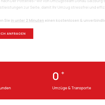
g nach Der Potteries? Wir von Umzugsteam Donau Salzburg s
eistungen zur Seite, damit Ihr Umzug stressfrei und effizi
en Sie
in unter 2 Minuten
einen kostenlosen & unverbindl
ICH ANFRAGEN
BERATUNG
0
+
Kunden
Umzüge & Transporte