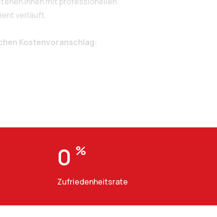
tehen Ihnen mit professionellen
ent verläuft.
ichen Kostenvoranschlag:
0
%
Zufriedenheitsrate