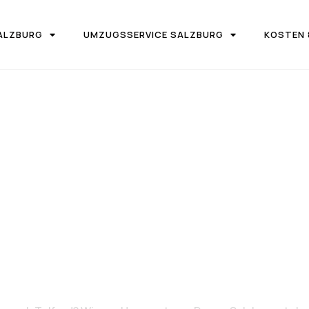
ALZBURG
UMZUGSSERVICE SALZBURG
KOSTEN 
IRMA UMZUGSTEAM DONAU SALZBURG
on Salzburg 
Telford