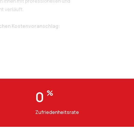
 Ihnen mit professionellen und
t verläuft.
ichen Kostenvoranschlag:
0
%
Zufriedenheitsrate