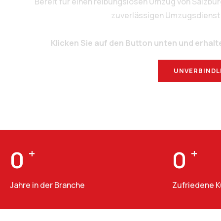
Bereit für einen reibungslosen Umzug von Salzbu
zuverlässigen Umzugsdienstlei
Klicken Sie auf den Button unten und erhalt
UNVERBINDL
0
+
0
+
Jahre in der Branche
Zufriedene 