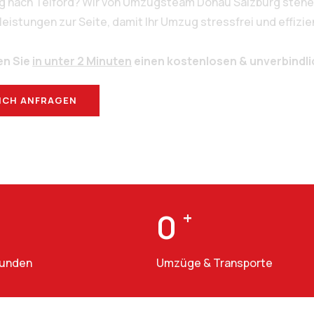
rg nach Telford? Wir von Umzugsteam Donau Salzburg stehen
stungen zur Seite, damit Ihr Umzug stressfrei und effizien
en Sie
in unter 2 Minuten
einen kostenlosen & unverbindl
ICH ANFRAGEN
BERATUNG
0
+
Kunden
Umzüge & Transporte