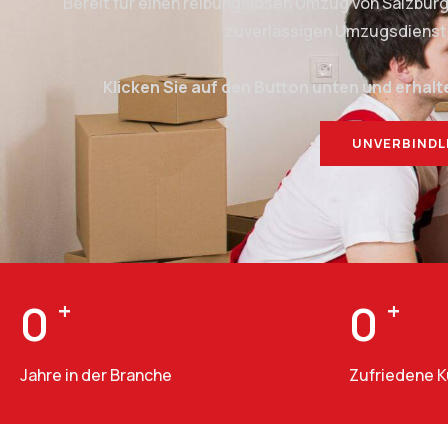
Bereit für einen reibungslosen Umzug von Salzbur
zuverlässigen Umzugsdienstlei
Klicken Sie auf den Button unten und erhalt
UNVERBINDL
0
+
0
+
Jahre in der Branche
Zufriedene 