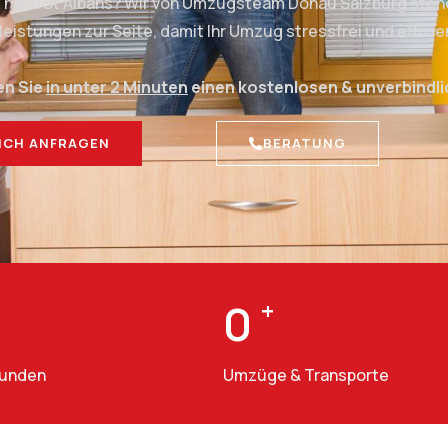
g nach St Albans? Wir von Umzugsteam Donau Salzburg stehe
stungen zur Seite, damit Ihr Umzug stressfrei und effizien
en Sie
in unter 2 Minuten
einen kostenlosen & unverbindl
ICH ANFRAGEN
BERATUNG
0
+
Kunden
Umzüge & Transporte