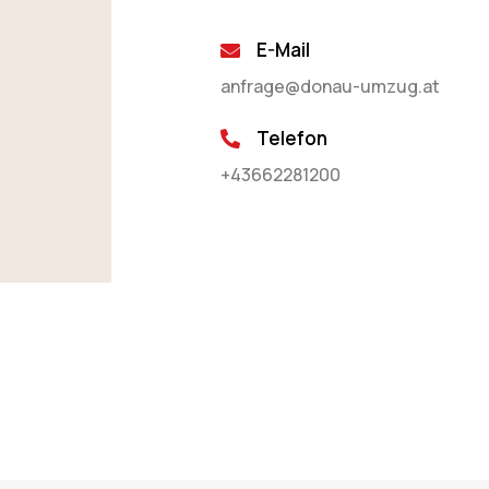
E-Mail
anfrage@donau-umzug.at
Telefon
+43662281200