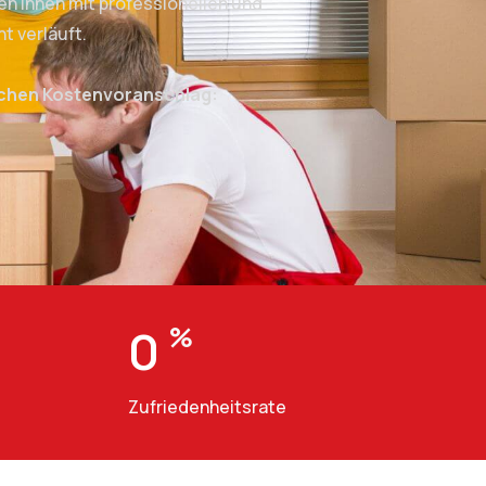
n Ihnen mit professionellen und
t verläuft.
ichen Kostenvoranschlag:
0
%
Zufriedenheitsrate