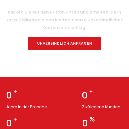
Klicken Sie auf den Button unten und erhalten Sie
in
unter 2 Minuten
einen kostenlosen & unverbindlichen
Kostenvoranschlag:
UNVERBINDLICH ANFRAGEN
BERATUNG
+
+
0
0
Jahre in der Branche
Zufriedene Kunden
+
%
0
0