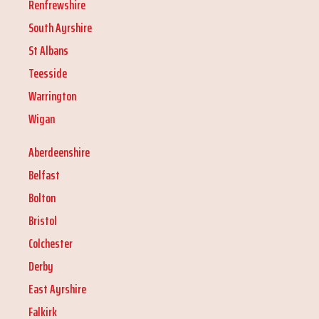
Renfrewshire
South Ayrshire
St Albans
Teesside
Warrington
Wigan
Aberdeenshire
Belfast
Bolton
Bristol
Colchester
Derby
East Ayrshire
Falkirk