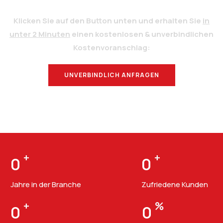
Klicken Sie auf den Button unten und erhalten Sie
in
unter 2 Minuten
einen kostenlosen & unverbindlichen
Kostenvoranschlag:
UNVERBINDLICH ANFRAGEN
BERATUNG
+
+
0
0
Jahre in der Branche
Zufriedene Kunden
+
%
0
0