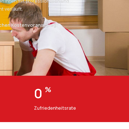
 Ihnen mit professionellen und
t verläuft.
ichen Kostenvoranschlag:
0
%
Zufriedenheitsrate