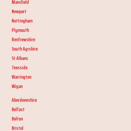
Mansfield
Newport
Nottingham
Plymouth
Renfrewshire
South Ayrshire
St Albans
Teesside
Warrington
Wigan
Aberdeenshire
Belfast
Bolton
Bristol