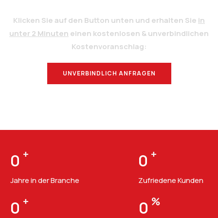
Klicken Sie auf den Button unten und erhalten Sie
in
unter 2 Minuten
einen kostenlosen & unverbindlichen
Kostenvoranschlag:
UNVERBINDLICH ANFRAGEN
BERATUNG
+
+
0
0
Jahre in der Branche
Zufriedene Kunden
+
%
0
0