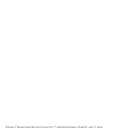
Eine Übersiedlung nach Cambridge steht an? Als