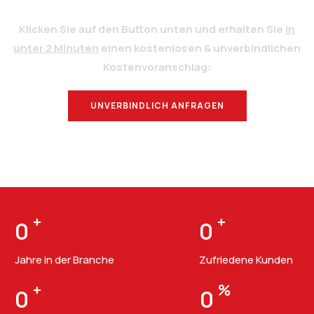
Klicken Sie auf den Button unten und erhalten Sie
in
unter 2 Minuten
einen kostenlosen & unverbindlichen
Kostenvoranschlag:
UNVERBINDLICH ANFRAGEN
BERATUNG
+
+
0
0
Jahre in der Branche
Zufriedene Kunden
+
%
0
0