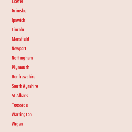
Exeter
Grimsby
Ipswich
Lincoln
Mansfield
Newport
Nottingham
Plymouth
Renfrewshire
South Ayrshire
St Albans
Teesside
Warrington
Wigan