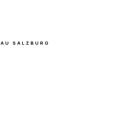
AU SALZBURG