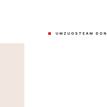
UMZUGSTEAM DON