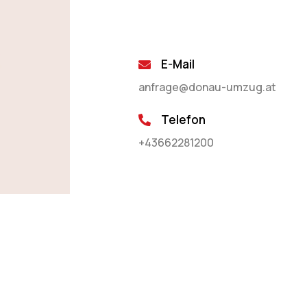
E-Mail
anfrage@donau-umzug.at
Telefon
+43662281200