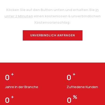
Klicken Sie auf den Button unten und erhalten Sie
in
unter 2 Minuten
einen kostenlosen & unverbindlichen
Kostenvoranschlag:
UNVERBINDLICH ANFRAGEN
BERATUNG
+
+
0
0
Jahre in der Branche
Zufriedene Kunden
+
%
0
0