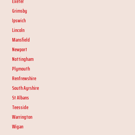
Exeter
Grimsby
Ipswich
Lincoln
Mansfield
Newport
Nottingham
Plymouth
Renfrewshire
South Ayrshire
St Albans
Teesside
Warrington
Wigan