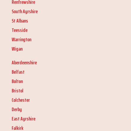
Renfrewshire
South Ayrshire
St Albans
Teesside
Warrington
Wigan
Aberdeenshire
Belfast
Bolton
Bristol
Colchester
Derby
East Ayrshire
Falkirk