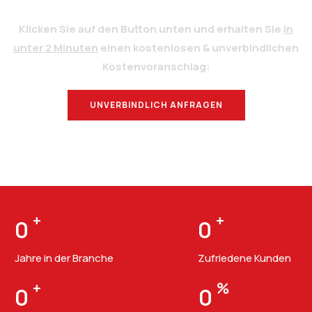
Klicken Sie auf den Button unten und erhalten Sie
in
unter 2 Minuten
einen kostenlosen & unverbindlichen
Kostenvoranschlag:
UNVERBINDLICH ANFRAGEN
BERATUNG
+
+
0
0
Jahre in der Branche
Zufriedene Kunden
+
%
0
0