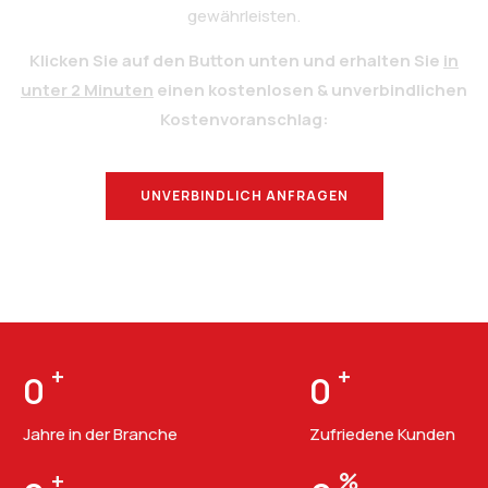
gewährleisten.
Klicken Sie auf den Button unten und erhalten Sie
in
unter 2 Minuten
einen kostenlosen & unverbindlichen
Kostenvoranschlag:
UNVERBINDLICH ANFRAGEN
BERATUNG
+
+
0
0
Jahre in der Branche
Zufriedene Kunden
+
%