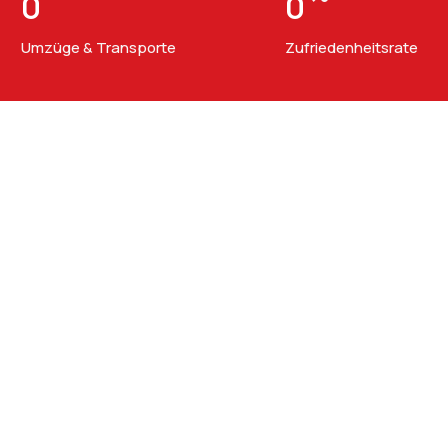
0
0
Umzüge & Transporte
Zufriedenheitsrate