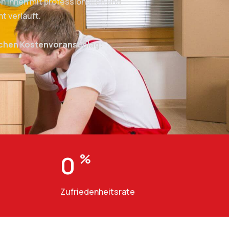
 Ihnen mit professionellen und
t verläuft.
ichen Kostenvoranschlag:
0
%
Zufriedenheitsrate