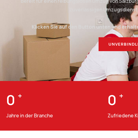
Bereit für einen reibungslosen Umzug von Salzbu
zuverlässigen Umzugsdienstlei
Klicken Sie auf den Button unten und erhalt
UNVERBINDL
0
+
0
+
Jahre in der Branche
Zufriedene 