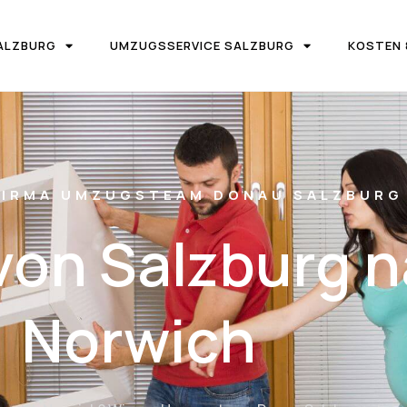
ALZBURG
UMZUGSSERVICE SALZBURG
KOSTEN 
IRMA UMZUGSTEAM DONAU SALZBURG
on Salzburg 
Norwich