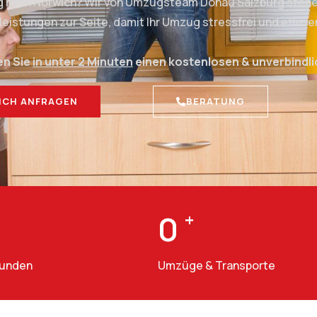
rg nach Norwich? Wir von Umzugsteam Donau Salzburg stehen
stungen zur Seite, damit Ihr Umzug stressfrei und effizien
en Sie
in unter 2 Minuten
einen kostenlosen & unverbindl
ICH ANFRAGEN
BERATUNG
0
+
Kunden
Umzüge & Transporte