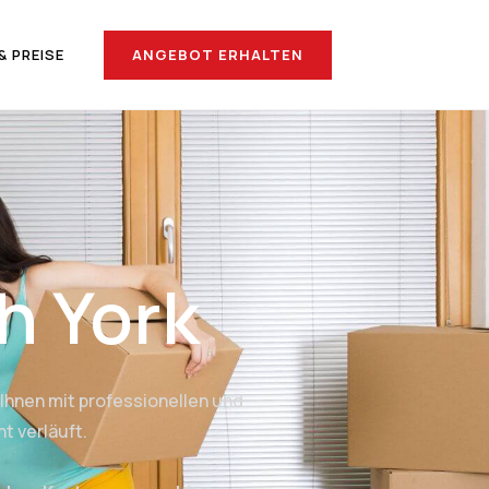
ANGEBOT ERHALTEN
& PREISE
h York
Ihnen mit professionellen und
t verläuft.