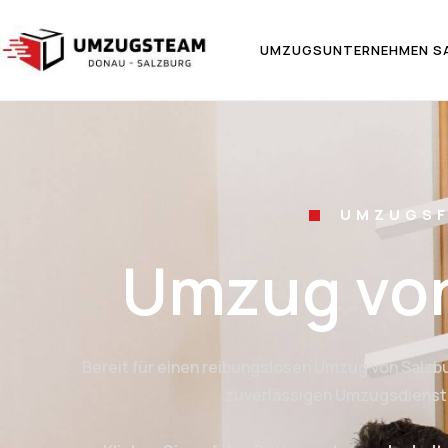
UMZUGSUNTERNEHMEN S
UMZUGSF
Umzug von
Bereit für einen reibungslosen Umzug von Salzb
zuverlässigen Umzugsdienstlei