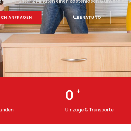
en Sie
in unter 2 Minuten
einen kostenlosen & unverbindl
ICH ANFRAGEN
BERATUNG
0
+
Kunden
Umzüge & Transporte