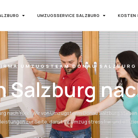
ALZBURG
UMZUGSSERVICE SALZBURG
KOSTEN 
IRMA UMZUGSTEAM DONAU SALZBURG
 Salzburg nac
urg nach York? Wir von Umzugsteam Donau Salzburg stehen 
stungen zur Seite, damit Ihr Umzug stressfrei und effizien