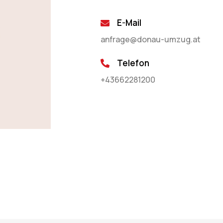
E-Mail
anfrage@donau-umzug.at
Telefon
+43662281200