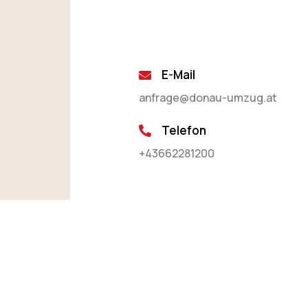
E-Mail
anfrage@donau-umzug.at
Telefon
+43662281200