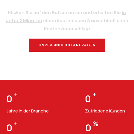
Klicken Sie auf den Button unten und erhalten Sie
in
unter 2 Minuten
einen kostenlosen & unverbindlichen
Kostenvoranschlag:
UNVERBINDLICH ANFRAGEN
BERATUNG
+
+
0
0
Jahre in der Branche
Zufriedene Kunden
+
%
0
0