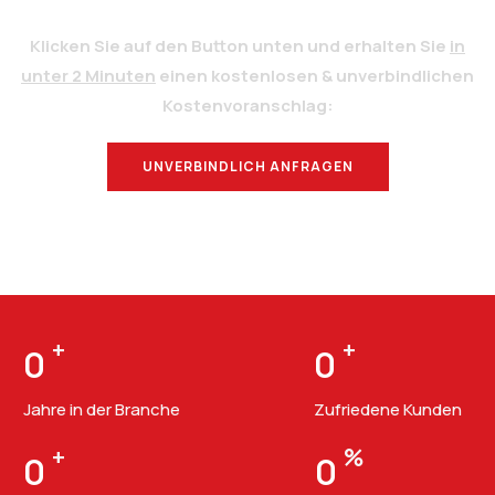
Klicken Sie auf den Button unten und erhalten Sie
in
unter 2 Minuten
einen kostenlosen & unverbindlichen
Kostenvoranschlag:
UNVERBINDLICH ANFRAGEN
BERATUNG
+
+
0
0
Jahre in der Branche
Zufriedene Kunden
+
%
0
0