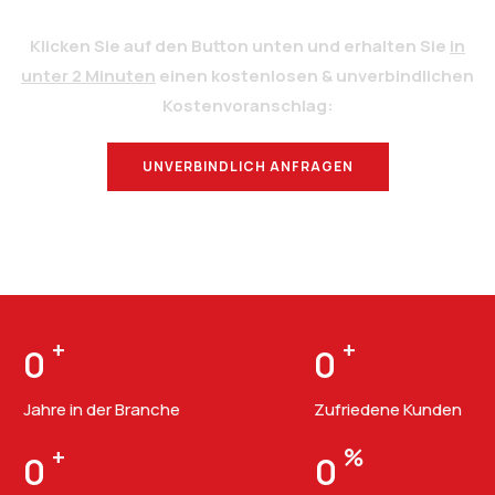
Klicken Sie auf den Button unten und erhalten Sie
in
unter 2 Minuten
einen kostenlosen & unverbindlichen
Kostenvoranschlag:
UNVERBINDLICH ANFRAGEN
BERATUNG
+
+
0
0
Jahre in der Branche
Zufriedene Kunden
+
%
0
0