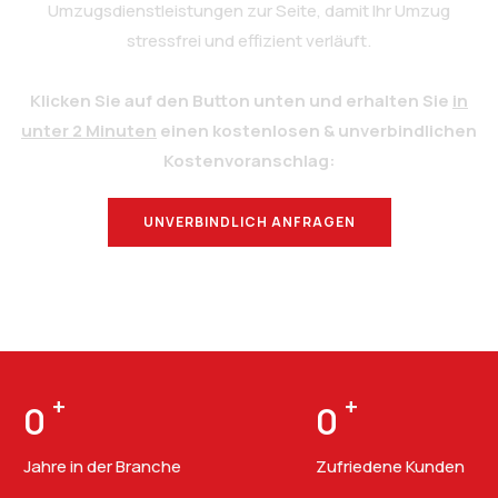
Umzugsdienstleistungen zur Seite, damit Ihr Umzug
stressfrei und effizient verläuft.
Klicken Sie auf den Button unten und erhalten Sie
in
unter 2 Minuten
einen kostenlosen & unverbindlichen
Kostenvoranschlag:
UNVERBINDLICH ANFRAGEN
BERATUNG
+
+
0
0
Jahre in der Branche
Zufriedene Kunden