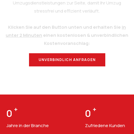
Umzugsdienstleistungen zur Seite, damit Ihr Umzug
stressfrei und effizient verläuft.
Klicken Sie auf den Button unten und erhalten Sie
in
unter 2 Minuten
einen kostenlosen & unverbindlichen
Kostenvoranschlag:
UNVERBINDLICH ANFRAGEN
BERATUNG
+
+
0
0
Jahre in der Branche
Zufriedene Kunden