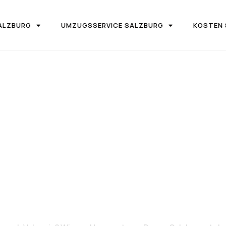
ALZBURG
UMZUGSSERVICE SALZBURG
KOSTEN 
IRMA UMZUGSTEAM DONAU SALZBURG
on Salzburg 
Valencia