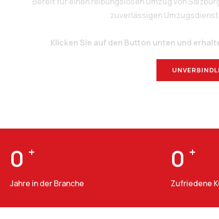
Bereit für einen reibungslosen Umzug von Salzbur
zuverlässigen Umzugsdienstlei
Klicken Sie auf den Button unten und erhalt
UNVERBINDL
0
+
0
+
Jahre in der Branche
Zufriedene 