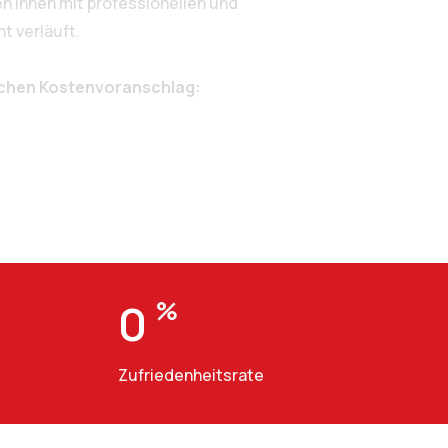
n Ihnen mit professionellen und
t verläuft.
ichen Kostenvoranschlag:
0
%
Zufriedenheitsrate