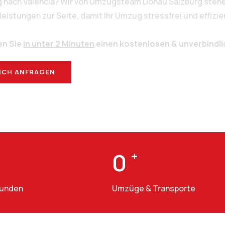
g nach Valencia? Wir von Umzugsteam Donau Salzburg stehe
stungen zur Seite, damit Ihr Umzug stressfrei und effizien
en Sie
in unter 2 Minuten
einen kostenlosen & unverbindl
ICH ANFRAGEN
BERATUNG
0
+
Kunden
Umzüge & Transporte