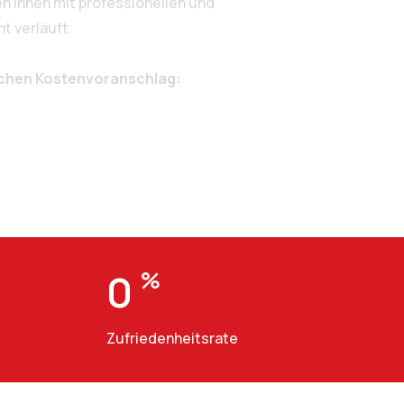
 Ihnen mit professionellen und
t verläuft.
ichen Kostenvoranschlag:
0
%
Zufriedenheitsrate