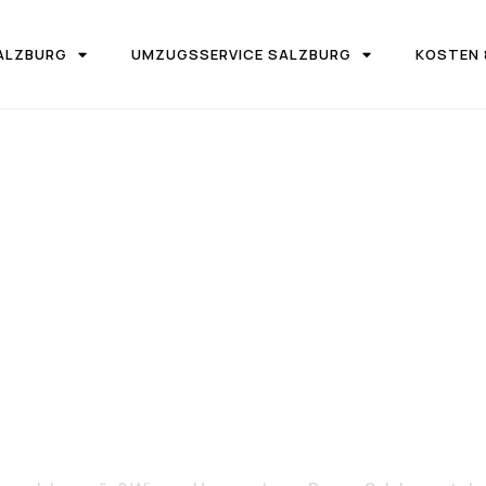
ALZBURG
UMZUGSSERVICE SALZBURG
KOSTEN 
IRMA UMZUGSTEAM DONAU SALZBURG
on Salzburg 
Logroño