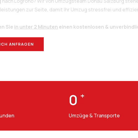
rg nach Logroño? Wir von Umzugsteam Donau Salzburg stehen
stungen zur Seite, damit Ihr Umzug stressfrei und effizien
en Sie
in unter 2 Minuten
einen kostenlosen & unverbindl
ICH ANFRAGEN
BERATUNG
0
+
Kunden
Umzüge & Transporte