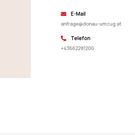
E-Mail
anfrage@donau-umzug.at
Telefon
+43662281200