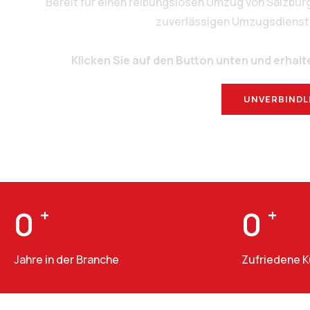
Bereit für einen reibungslosen Umzug von Salzbu
zuverlässigen Umzugsdienstlei
Klicken Sie auf den Button unten und erhalt
UNVERBINDL
0
+
0
+
Jahre in der Branche
Zufriedene 