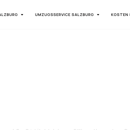
ALZBURG
UMZUGSSERVICE SALZBURG
KOSTEN 
IRMA UMZUGSTEAM DONAU SALZBURG
 Salzburg na
bal de la Lagu