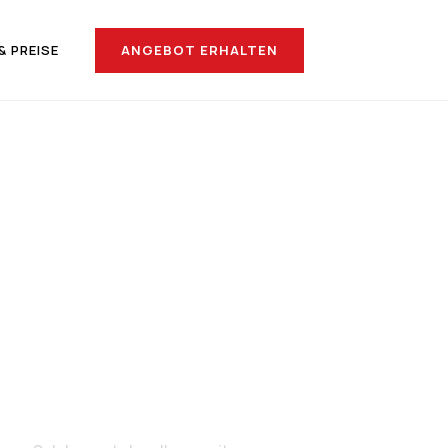
ANGEBOT ERHALTEN
& PREISE
ch San
na