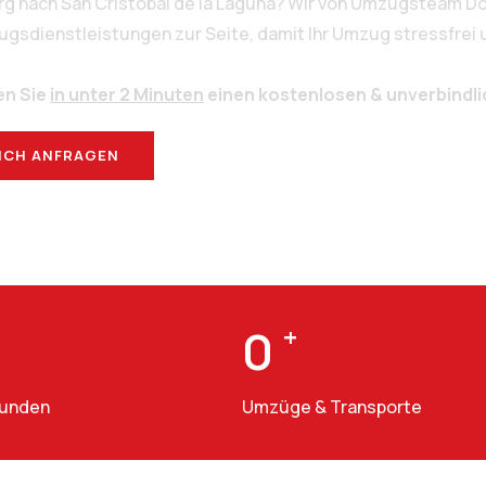
rg nach San Cristóbal de la Laguna? Wir von Umzugsteam Do
sdienstleistungen zur Seite, damit Ihr Umzug stressfrei un
en Sie
in unter 2 Minuten
einen kostenlosen & unverbindl
ICH ANFRAGEN
BERATUNG
0
+
Kunden
Umzüge & Transporte