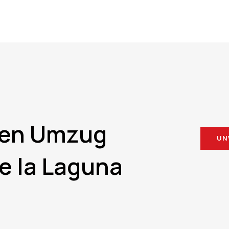
 den Umzug
UN
e la Laguna