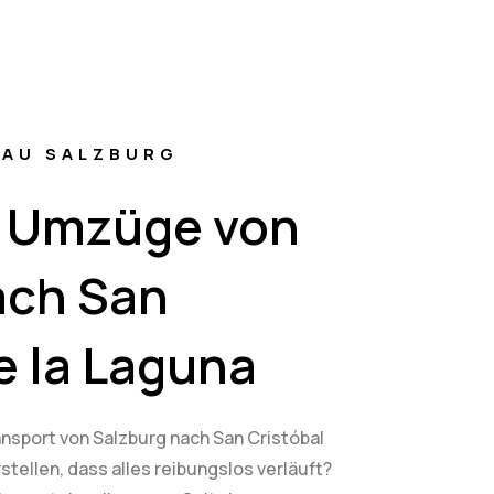
AU SALZBURG
e Umzüge von
ach San
e la Laguna
nsport von Salzburg nach San Cristóbal
tellen, dass alles reibungslos verläuft?