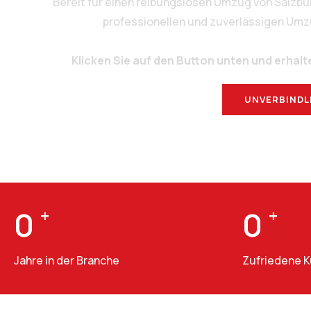
Bereit für einen reibungslosen Umzug von Salzbu
professionellen und zuverlässigen Umzug
Klicken Sie auf den Button unten und erhalt
UNVERBINDL
0
+
0
+
Jahre in der Branche
Zufriedene 