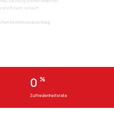
nau Salzburg stehen Ihnen mit
d effizient verläuft.
ichen Kostenvoranschlag:
0
%
Zufriedenheitsrate