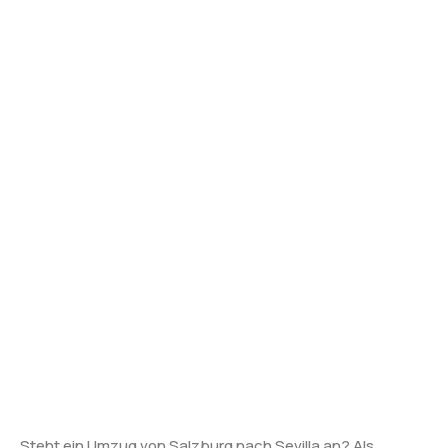
Steht ein Umzug von Salzburg nach Sevilla an? Als