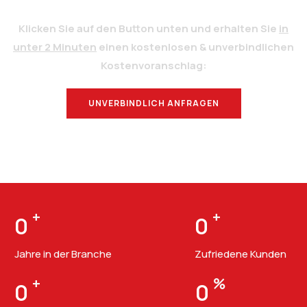
Klicken Sie auf den Button unten und erhalten Sie
in
unter 2 Minuten
einen kostenlosen & unverbindlichen
Kostenvoranschlag:
UNVERBINDLICH ANFRAGEN
BERATUNG
+
+
0
0
Jahre in der Branche
Zufriedene Kunden
+
%
0
0