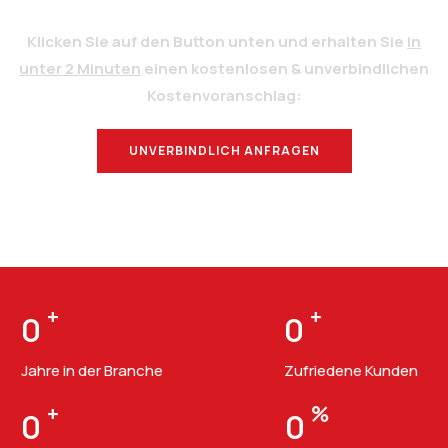
Klicken Sie auf den Button unten und erhalten Sie
in
unter 2 Minuten
einen kostenlosen & unverbindlichen
Kostenvoranschlag:
UNVERBINDLICH ANFRAGEN
BERATUNG
+
+
0
0
Jahre in der Branche
Zufriedene Kunden
+
%
0
0