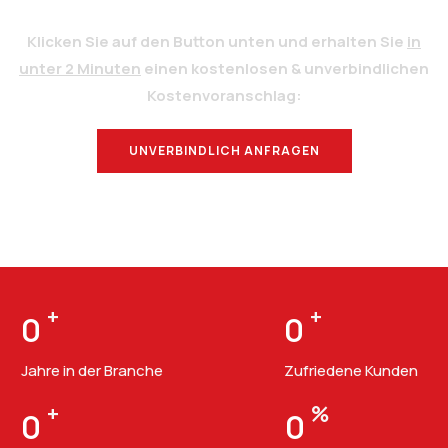
Klicken Sie auf den Button unten und erhalten Sie
in
unter 2 Minuten
einen kostenlosen & unverbindlichen
Kostenvoranschlag:
UNVERBINDLICH ANFRAGEN
BERATUNG
+
+
0
0
Jahre in der Branche
Zufriedene Kunden
+
%
0
0