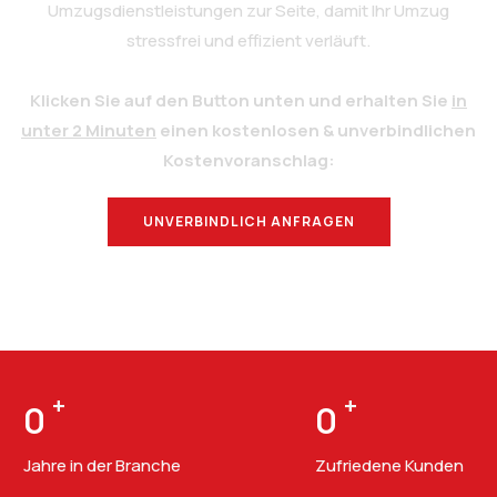
Umzugsdienstleistungen zur Seite, damit Ihr Umzug
stressfrei und effizient verläuft.
Klicken Sie auf den Button unten und erhalten Sie
in
unter 2 Minuten
einen kostenlosen & unverbindlichen
Kostenvoranschlag:
UNVERBINDLICH ANFRAGEN
BERATUNG
+
+
0
0
Jahre in der Branche
Zufriedene Kunden