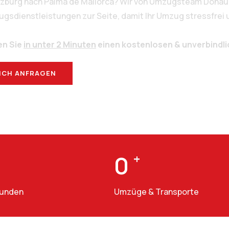
alzburg nach Palma de Mallorca? Wir von Umzugsteam Donau 
sdienstleistungen zur Seite, damit Ihr Umzug stressfrei un
en Sie
in unter 2 Minuten
einen kostenlosen & unverbindl
ICH ANFRAGEN
BERATUNG
0
+
Kunden
Umzüge & Transporte