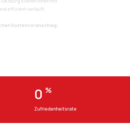
Salzburg stehen Ihnen mit
d effizient verläuft.
ichen Kostenvoranschlag:
0
%
Zufriedenheitsrate