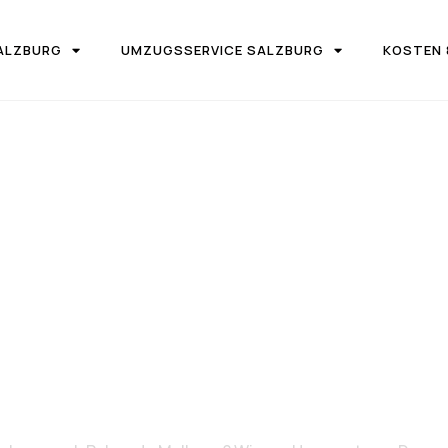
ALZBURG
UMZUGSSERVICE SALZBURG
KOSTEN 
IRMA UMZUGSTEAM DONAU SALZBURG
on Salzburg 
ma de Mallorca