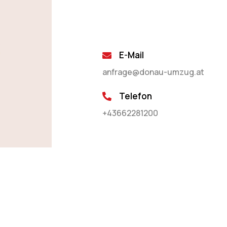
E-Mail
anfrage@donau-umzug.at
Telefon
+43662281200