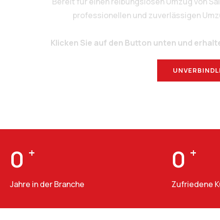
Bereit für einen reibungslosen Umzug von S
professionellen und zuverlässigen Umzug
Klicken Sie auf den Button unten und erhalt
UNVERBINDL
0
+
0
+
Jahre in der Branche
Zufriedene 