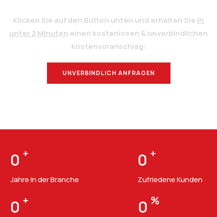
Klicken Sie auf den Button unten und erhalten Sie
in
unter 2 Minuten
einen kostenlosen & unverbindlichen
Kostenvoranschlag:
UNVERBINDLICH ANFRAGEN
BERATUNG
+
+
0
0
Jahre in der Branche
Zufriedene Kunden
+
%
0
0