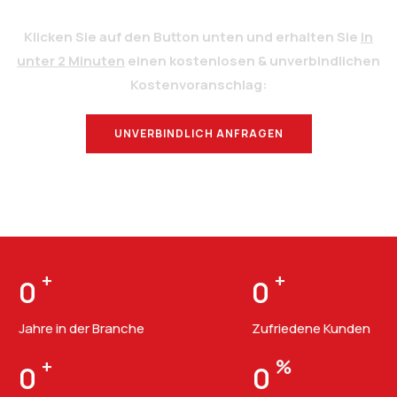
Klicken Sie auf den Button unten und erhalten Sie
in
unter 2 Minuten
einen kostenlosen & unverbindlichen
Kostenvoranschlag:
UNVERBINDLICH ANFRAGEN
BERATUNG
+
+
0
0
Jahre in der Branche
Zufriedene Kunden
+
%
0
0