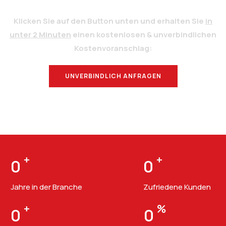
Klicken Sie auf den Button unten und erhalten Sie
in
unter 2 Minuten
einen kostenlosen & unverbindlichen
Kostenvoranschlag:
UNVERBINDLICH ANFRAGEN
BERATUNG
+
+
0
0
Jahre in der Branche
Zufriedene Kunden
+
%
0
0