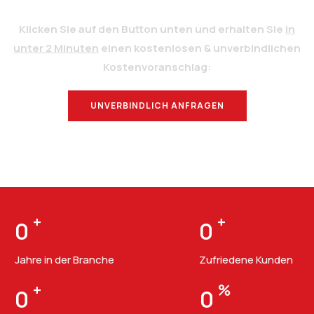
Klicken Sie auf den Button unten und erhalten Sie
in
unter 2 Minuten
einen kostenlosen & unverbindlichen
Kostenvoranschlag:
UNVERBINDLICH ANFRAGEN
BERATUNG
+
+
0
0
Jahre in der Branche
Zufriedene Kunden
+
%
0
0