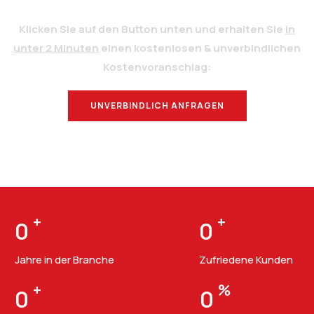
Klicken Sie auf den Button unten und erhalten Sie
in
unter 2 Minuten
einen kostenlosen & unverbindlichen
Kostenvoranschlag:
UNVERBINDLICH ANFRAGEN
BERATUNG
+
+
0
0
Jahre in der Branche
Zufriedene Kunden
+
%
0
0