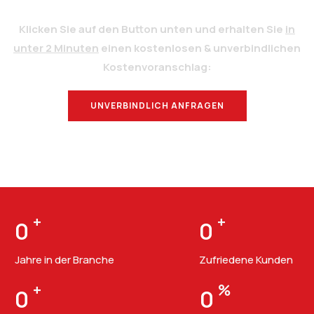
Klicken Sie auf den Button unten und erhalten Sie
in
unter 2 Minuten
einen kostenlosen & unverbindlichen
Kostenvoranschlag:
UNVERBINDLICH ANFRAGEN
BERATUNG
+
+
0
0
Jahre in der Branche
Zufriedene Kunden
+
%
0
0