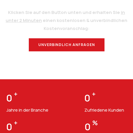
Klicken Sie auf den Button unten und erhalten Sie
in
unter 2 Minuten
einen kostenlosen & unverbindlichen
Kostenvoranschlag:
UNVERBINDLICH ANFRAGEN
BERATUNG
+
+
0
0
Jahre in der Branche
Zufriedene Kunden
+
%
0
0