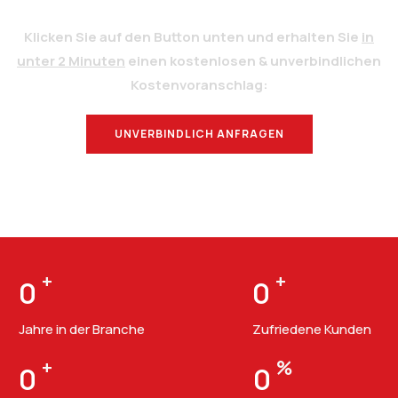
Klicken Sie auf den Button unten und erhalten Sie
in
unter 2 Minuten
einen kostenlosen & unverbindlichen
Kostenvoranschlag:
UNVERBINDLICH ANFRAGEN
BERATUNG
+
+
0
0
Jahre in der Branche
Zufriedene Kunden
+
%
0
0