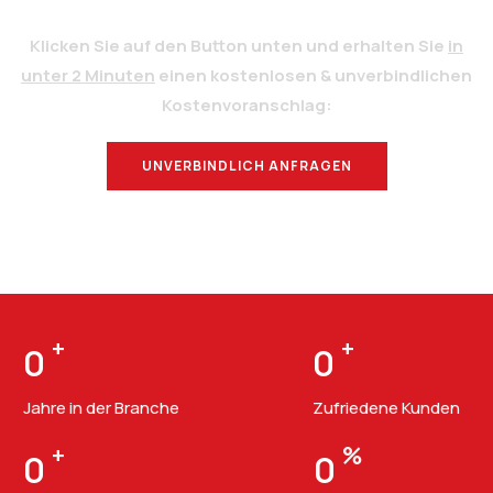
Klicken Sie auf den Button unten und erhalten Sie
in
unter 2 Minuten
einen kostenlosen & unverbindlichen
Kostenvoranschlag:
UNVERBINDLICH ANFRAGEN
BERATUNG
+
+
0
0
Jahre in der Branche
Zufriedene Kunden
+
%
0
0