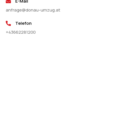
E-Mail
anfrage@donau-umzug.at
Telefon
+43662281200