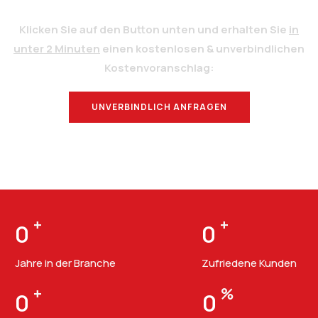
Klicken Sie auf den Button unten und erhalten Sie
in
unter 2 Minuten
einen kostenlosen & unverbindlichen
Kostenvoranschlag:
UNVERBINDLICH ANFRAGEN
BERATUNG
+
+
0
0
Jahre in der Branche
Zufriedene Kunden
+
%
0
0