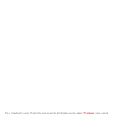
Du ziehst von Salzburg nach Kütahya in der
Türkei
um und