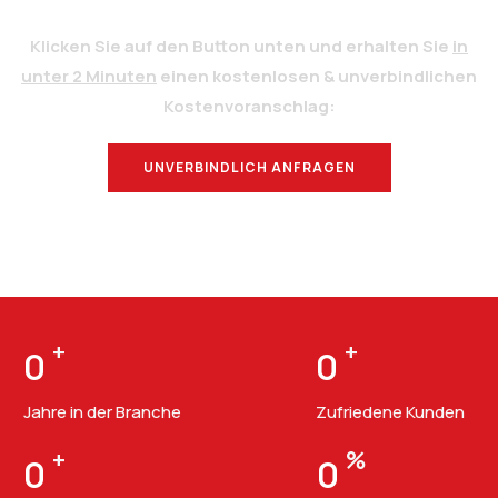
Klicken Sie auf den Button unten und erhalten Sie
in
unter 2 Minuten
einen kostenlosen & unverbindlichen
Kostenvoranschlag:
UNVERBINDLICH ANFRAGEN
BERATUNG
+
+
0
0
Jahre in der Branche
Zufriedene Kunden
+
%
0
0