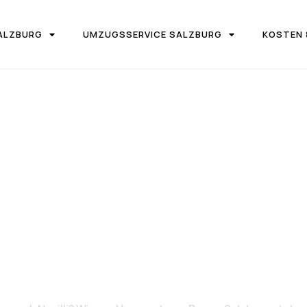
ALZBURG
UMZUGSSERVICE SALZBURG
KOSTEN 
IRMA UMZUGSTEAM DONAU SALZBURG
on Salzburg 
Nazilli