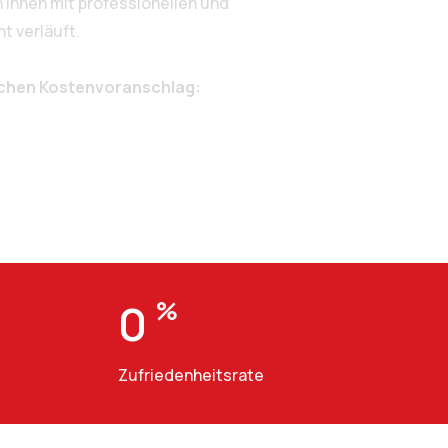
 Ihnen mit professionellen und
t verläuft.
ichen Kostenvoranschlag:
0
%
Zufriedenheitsrate