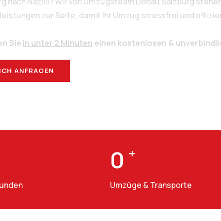
rg nach Nazilli? Wir von Umzugsteam Donau Salzburg stehen
stungen zur Seite, damit Ihr Umzug stressfrei und effizien
en Sie
in unter 2 Minuten
einen kostenlosen & unverbindl
ICH ANFRAGEN
BERATUNG
0
+
Kunden
Umzüge & Transporte