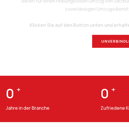
Bereit für einen reibungslosen Umzug von Salzbu
zuverlässigen Umzugsdienstlei
Klicken Sie auf den Button unten und erhalt
UNVERBINDL
0
+
0
+
Jahre in der Branche
Zufriedene 