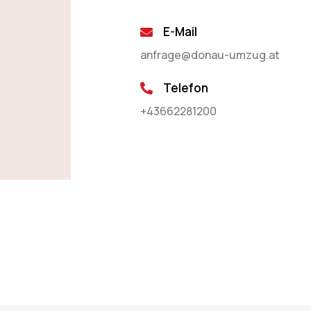
E-Mail
anfrage@donau-umzug.at
Telefon
+43662281200