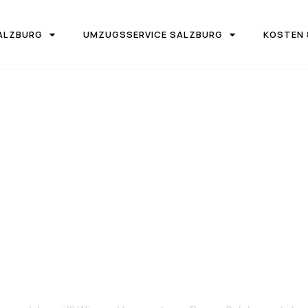
ALZBURG
UMZUGSSERVICE SALZBURG
KOSTEN 
IRMA UMZUGSTEAM DONAU SALZBURG
on Salzburg 
Inegöl