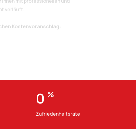
 Ihnen mit professionellen und
t verläuft.
ichen Kostenvoranschlag:
0
%
Zufriedenheitsrate