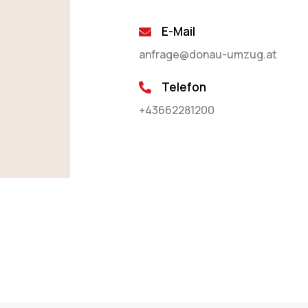
E-Mail
anfrage@donau-umzug.at
Telefon
+43662281200