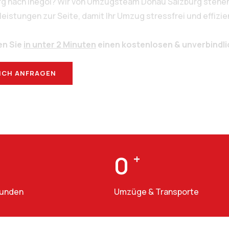
rg nach Inegöl? Wir von Umzugsteam Donau Salzburg stehen
stungen zur Seite, damit Ihr Umzug stressfrei und effizien
en Sie
in unter 2 Minuten
einen kostenlosen & unverbindl
ICH ANFRAGEN
BERATUNG
0
+
Kunden
Umzüge & Transporte