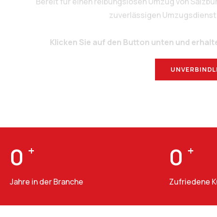
Bereit für einen reibungslosen Umzug von Salzbu
zuverlässigen Umzugsdienstlei
Klicken Sie auf den Button unten und erhalt
UNVERBINDL
0
+
0
+
Jahre in der Branche
Zufriedene 