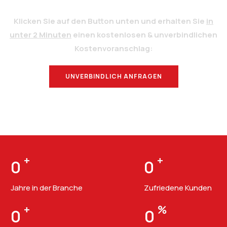
Klicken Sie auf den Button unten und erhalten Sie
in
unter 2 Minuten
einen kostenlosen & unverbindlichen
Kostenvoranschlag:
UNVERBINDLICH ANFRAGEN
BERATUNG
+
+
0
0
Jahre in der Branche
Zufriedene Kunden
+
%
0
0