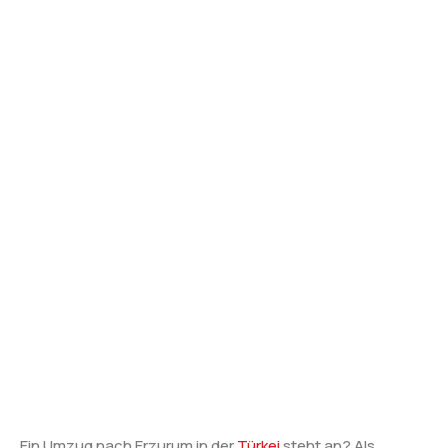
Ein Umzug nach Erzurum in der
Türkei
steht an? Als