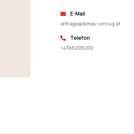
E-Mail
anfrage@donau-umzug.at
Telefon
+43662281200