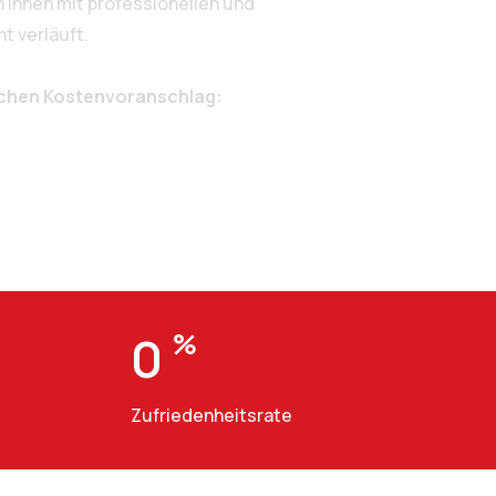
Ihnen mit professionellen und
t verläuft.
ichen Kostenvoranschlag:
0
%
Zufriedenheitsrate