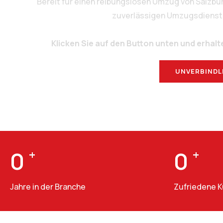
Bereit für einen reibungslosen Umzug von Salzb
zuverlässigen Umzugsdienstlei
Klicken Sie auf den Button unten und erhalt
UNVERBINDL
0
+
0
+
Jahre in der Branche
Zufriedene 