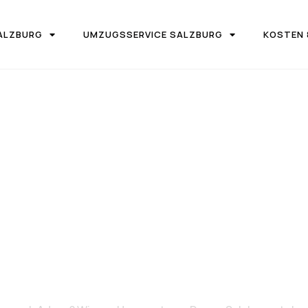
ALZBURG
UMZUGSSERVICE SALZBURG
KOSTEN 
IRMA UMZUGSTEAM DONAU SALZBURG
on Salzburg 
Adana