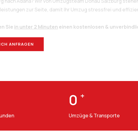
urg nach Adana? Wir von Umzugsteam Donau Salzburg stehen 
stungen zur Seite, damit Ihr Umzug stressfrei und effizien
en Sie
in unter 2 Minuten
einen kostenlosen & unverbindl
ICH ANFRAGEN
BERATUNG
0
+
Kunden
Umzüge & Transporte