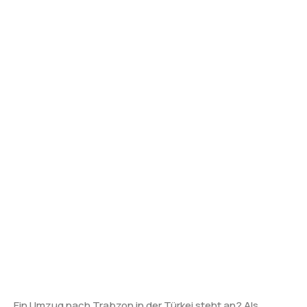
Ein Umzug nach Trabzon in der Türkei steht an? Als